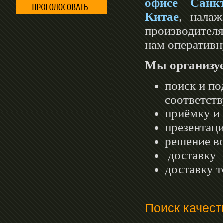
офисе Санкт
Китае
, нала
производител
нам оперативн
Мы организу
Далее »
поиск и по
соответст
24.07.2020
приёмку и 
Продажа 2-ой установки
XZ360E
презентаци
решение в
доставку 
доставку т
Поиск качест
Далее »