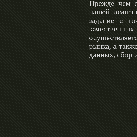
Прежде чем о
03.03.2025
нашей компан
Бурильные штанги от Liming
надежные и прочные
задание с т
качественны
осуществляет
рынка, а такж
данных, сбор 
Далее »
06.09.2024
Приглашаем на стенд TangXing
на выставке ЭкваТэк 2024 для
водной отрасли