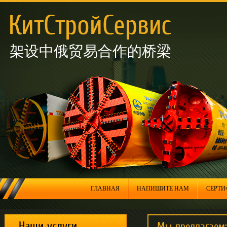
микротоннелирования от
XCMG
架设中俄贸易合作的桥梁
Далее »
12.01.2022
Прямоугольная установка
микротоннелирования от
XCMG
ГЛАВНАЯ
НАПИШИТЕ НАМ
СЕРТИ
Наши услуги
Мы предлагаем: