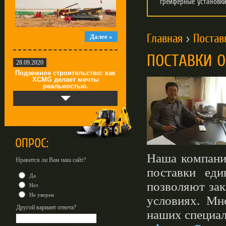
грейферные установк
Далее »
Главная
>
Постав
ПОСТАВКИ О
28.09.2020
Подземное строительство: как
XCMG делает мечты
реальностью.
ОПРОС:
Наша компания
Нравится ли Вам наш сайт?
поставки еди
Далее »
Да
позволяют зак
Нет
Не уверен
условиях. Мн
17.08.2020
Другой вариант ответа?
наших специа
«Подземные города» от XCMG